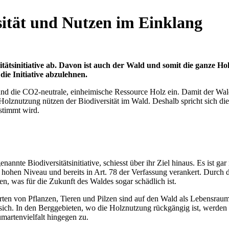
ität und Nutzen im Einklang
ätsinitiative ab. Davon ist auch der Wald und somit die ganze Hol
die Initiative abzulehnen.
nd die CO2-neutrale, einheimische Ressource Holz ein. Damit der Wald
lznutzung nützen der Biodiversität im Wald. Deshalb spricht sich di
stimmt wird.
nannte Biodiversitätsinitiative, schiesst über ihr Ziel hinaus. Es ist ga
m hohen Niveau und bereits in Art. 78 der Verfassung verankert. Durch 
, was für die Zukunft des Waldes sogar schädlich ist.
e Arten von Pflanzen, Tieren und Pilzen sind auf den Wald als Leben
h. In den Berggebieten, wo die Holznutzung rückgängig ist, werden d
umartenvielfalt hingegen zu.