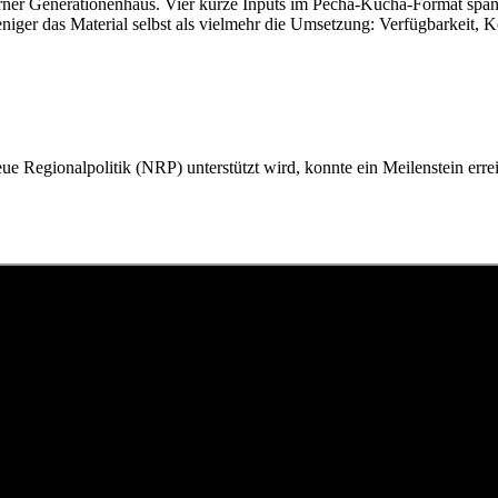
ner Generationenhaus. Vier kurze Inputs im Pecha-Kucha-Format span
iger das Material selbst als vielmehr die Umsetzung: Verfügbarkeit, K
eue Regionalpolitik (NRP) unterstützt wird, konnte ein Meilenstein e