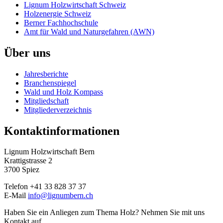
Lignum Holzwirtschaft Schweiz
Holzenergie Schweiz
Berner Fachhochschule
Amt für Wald und Naturgefahren (AWN)
Über uns
Jahresberichte
Branchenspiegel
Wald und Holz Kompass
Mitgliedschaft
Mitgliederverzeichnis
Kontaktinformationen
Lignum Holzwirtschaft Bern
Krattigstrasse 2
3700 Spiez
Telefon +41 33 828 37 37
E-Mail
info@lignumbern.ch
Haben Sie ein Anliegen zum Thema Holz? Nehmen Sie mit uns
Kontakt auf.