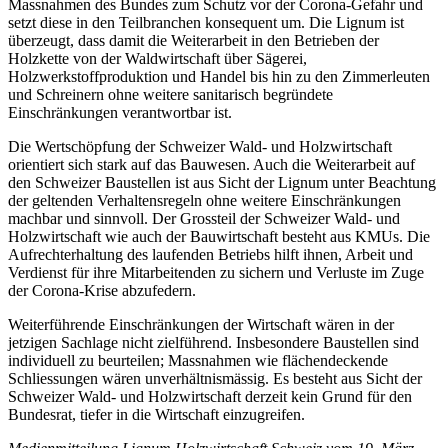
Massnahmen des Bundes zum Schutz vor der Corona-Gefahr und
setzt diese in den Teilbranchen konsequent um. Die Lignum ist
überzeugt, dass damit die Weiterarbeit in den Betrieben der
Holzkette von der Waldwirtschaft über Sägerei,
Holzwerkstoffproduktion und Handel bis hin zu den Zimmerleuten
und Schreinern ohne weitere sanitarisch begründete
Einschränkungen verantwortbar ist.
Die Wertschöpfung der Schweizer Wald- und Holzwirtschaft
orientiert sich stark auf das Bauwesen. Auch die Weiterarbeit auf
den Schweizer Baustellen ist aus Sicht der Lignum unter Beachtung
der geltenden Verhaltensregeln ohne weitere Einschränkungen
machbar und sinnvoll. Der Grossteil der Schweizer Wald- und
Holzwirtschaft wie auch der Bauwirtschaft besteht aus KMUs. Die
Aufrechterhaltung des laufenden Betriebs hilft ihnen, Arbeit und
Verdienst für ihre Mitarbeitenden zu sichern und Verluste im Zuge
der Corona-Krise abzufedern.
Weiterführende Einschränkungen der Wirtschaft wären in der
jetzigen Sachlage nicht zielführend. Insbesondere Baustellen sind
individuell zu beurteilen; Massnahmen wie flächendeckende
Schliessungen wären unverhältnismässig. Es besteht aus Sicht der
Schweizer Wald- und Holzwirtschaft derzeit kein Grund für den
Bundesrat, tiefer in die Wirtschaft einzugreifen.