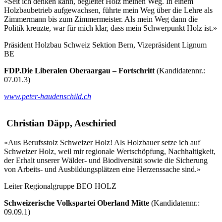
«Seit ich denken kann, begleitet Holz meinen Weg. In einem
Holzbaubetrieb aufgewachsen, führte mein Weg über die Lehre als
Zimmermann bis zum Zimmermeister. Als mein Weg dann die
Politik kreuzte, war für mich klar, dass mein Schwerpunkt Holz ist.»
Präsident Holzbau Schweiz Sektion Bern, Vizepräsident Lignum
BE
FDP.Die Liberalen Oberaargau – Fortschritt
(Kandidatennr.:
07.01.3)
www.peter-haudenschild.ch
Christian Däpp, Aeschiried
«Aus Berufsstolz Schweizer Holz! Als Holzbauer setze ich auf
Schweizer Holz, weil mir regionale Wertschöpfung, Nachhaltigkeit,
der Erhalt unserer Wälder- und Biodiversität sowie die Sicherung
von Arbeits- und Ausbildungsplätzen eine Herzenssache sind.»
Leiter Regionalgruppe BEO HOLZ
Schweizerische Volkspartei Oberland Mitte
(Kandidatennr.:
09.09.1)