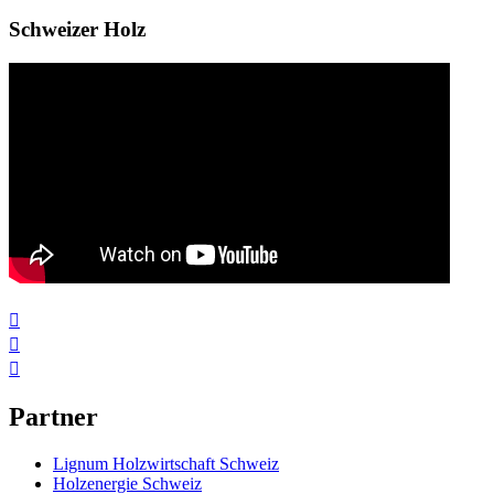
Schweizer Holz



Partner
Lignum Holzwirtschaft Schweiz
Holzenergie Schweiz