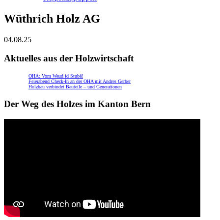
Wüthrich Holz AG
04.08.25
Aktuelles aus der Holzwirtschaft
OHA: Vom Waud id Stubä!
Feierabend Check-In an der OHA mit Andres Gerber
Holzbau verbindet Bauteile – und Generationen
Der Weg des Holzes im Kanton Bern