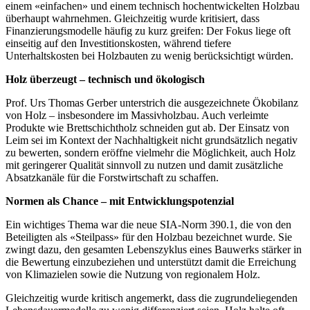
einem «einfachen» und einem technisch hochentwickelten Holzbau
überhaupt wahrnehmen. Gleichzeitig wurde kritisiert, dass
Finanzierungsmodelle häufig zu kurz greifen: Der Fokus liege oft
einseitig auf den Investitionskosten, während tiefere
Unterhaltskosten bei Holzbauten zu wenig berücksichtigt würden.
Holz überzeugt – technisch und ökologisch
Prof. Urs Thomas Gerber unterstrich die ausgezeichnete Ökobilanz
von Holz – insbesondere im Massivholzbau. Auch verleimte
Produkte wie Brettschichtholz schneiden gut ab. Der Einsatz von
Leim sei im Kontext der Nachhaltigkeit nicht grundsätzlich negativ
zu bewerten, sondern eröffne vielmehr die Möglichkeit, auch Holz
mit geringerer Qualität sinnvoll zu nutzen und damit zusätzliche
Absatzkanäle für die Forstwirtschaft zu schaffen.
Normen als Chance – mit Entwicklungspotenzial
Ein wichtiges Thema war die neue SIA-Norm 390.1, die von den
Beteiligten als «Steilpass» für den Holzbau bezeichnet wurde. Sie
zwingt dazu, den gesamten Lebenszyklus eines Bauwerks stärker in
die Bewertung einzubeziehen und unterstützt damit die Erreichung
von Klimazielen sowie die Nutzung von regionalem Holz.
Gleichzeitig wurde kritisch angemerkt, dass die zugrundeliegenden