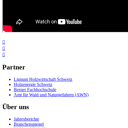



Partner
Lignum Holzwirtschaft Schweiz
Holzenergie Schweiz
Berner Fachhochschule
Amt für Wald und Naturgefahren (AWN)
Über uns
Jahresberichte
Branchenspiegel