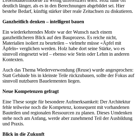
Lebensdauermodelle zu wenig differenziert seien. Holz halte oft
deutlich länger, als es in den Berechnungen abgebildet sei. Hier
bestehe Bedarf, künftig stärker über reale Zeitachsen zu diskutieren.
Ganzheitlich denken – intelligent bauen
Ein wiederkehrendes Motiv war der Wunsch nach einem
ganzheitlicheren Blick auf den Bauprozess. Es reiche nicht,
Materialien isoliert zu beurteilen – vielmehr müsse «Äpfel mit
Äpfeln» verglichen werden. Holz habe dort seine Stärke, wo es
sinnvoll eingesetzt wird – ebenso wie Stein oder Lehm in anderen
Kontexten.
Auch das Thema Wiederverwendung (Reuse) wurde angesprochen:
Statt Gebäude bis in kleinste Teile rückzubauen, sollte der Fokus auf
sinnvoll nutzbaren Bauelementen liegen.
Neue Kompetenzen gefragt
Eine These sorgte für besondere Aufmerksamkeit: Der Architektur
fehle teilweise noch die Kompetenz, konsequent mit vorhandenen
Bauteilen und regionalen Ressourcen zu planen. Dieses Umdenken
stehe noch am Anfang, werde aber zunehmend Teil der Ausbildung
und Praxis.
Blick in die Zukunft