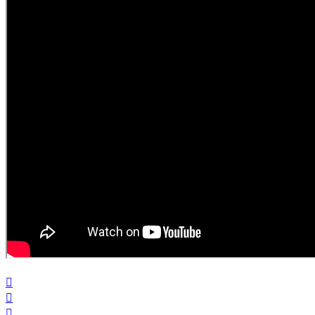


