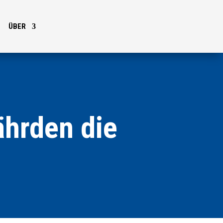
ÜBER
ährden die