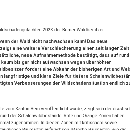
Wildschadengutachten 2023 der Berner Waldbesitzer
 wenn der Wald nicht nachwachsen kann! Das neue
eigt eine weitere Verschlechterung einer seit langer Zeit
usätzliche, neue Aufnahmemethode bestätigt, dass auf run
n kaum bis gar nicht aufwachsen wegen überhöhter
ldbesitzer fordert eine Abkehr der bisherigen Art und Wei
n langfristige und klare Ziele für tiefere Schalenwildbestä
tigten Verbesserungen der Wildschadensituation endlich z
 vom Kanton Bern veröffentlicht wurde, zeigt sich der drastisc
Grund der Schalenwildbestände. Rote und Orange Zonen haben
einmal zugenommen. In diesen Zonen mit kritischem sowie
atauglichen Baumarten aufwachsen. Manche Baumarten, wie die