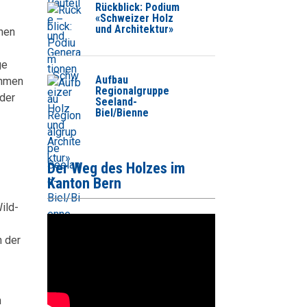
Rückblick: Podium
«Schweizer Holz
und Architektur»
onen
ge
Aufbau
ahmen
Regionalgruppe
 der
Seeland-
Biel/Bienne
Der Weg des Holzes im
Kanton Bern
ild-
n der
n