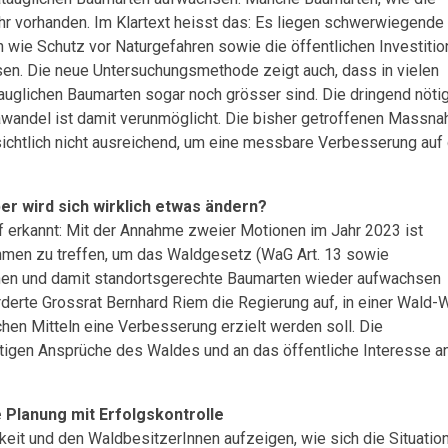
ehr vorhanden. Im Klartext heisst das: Es liegen schwerwiegende
 wie Schutz vor Naturgefahren sowie die öffentlichen Investiti
en. Die neue Untersuchungsmethode zeigt auch, dass in vielen
tauglichen Baumarten sogar noch grösser sind. Die dringend nöti
wandel ist damit verunmöglicht. Die bisher getroffenen Massn
ichtlich nicht ausreichend, um eine messbare Verbesserung auf
er wird sich wirklich etwas ändern?
f erkannt: Mit der Annahme zweier Motionen im Jahr 2023 ist
hmen zu treffen, um das Waldgesetz (WaG Art. 13 sowie
echen und damit standortsgerechte Baumarten wieder aufwachsen
derte Grossrat Bernhard Riem die Regierung auf, in einer Wald-W
hen Mitteln eine Verbesserung erzielt werden soll. Die
tigen Ansprüche des Waldes und an das öffentliche Interesse a
 Planung mit Erfolgskontrolle
keit und den WaldbesitzerInnen aufzeigen, wie sich die Situatio