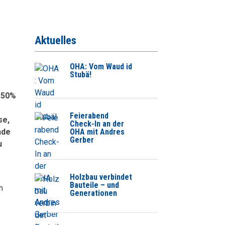
Aktuelles
OHA: Vom Waud id
Stubä!
d 50%
Feierabend
se,
Check-In an der
OHA mit Andres
nde
Gerber
u
Holzbau verbindet
Bauteile – und
h
Generationen