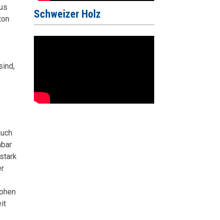
kus
Schweizer Holz
ton
sind,
auch
nbar
stark
er
hohen
it