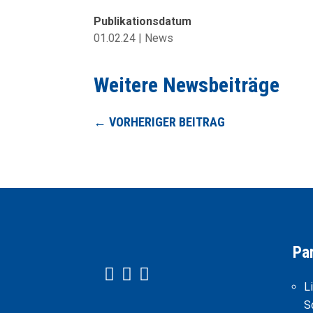
Publikationsdatum
01.02.24
|
News
Weitere Newsbeiträge
←
VORHERIGER BEITRAG
Pa



L
S