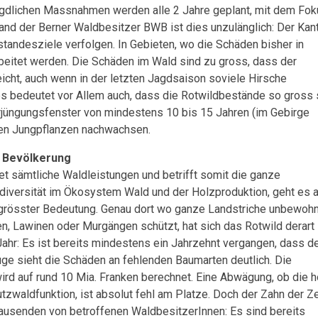
jagdlichen Massnahmen werden alle 2 Jahre geplant, mit dem Fo
band der Berner Waldbesitzer BWB ist dies unzulänglich: Der Kan
standesziele verfolgen. In Gebieten, wo die Schäden bisher in
beitet werden. Die Schäden im Wald sind zu gross, dass der
cht, auch wenn in der letzten Jagdsaison soviele Hirsche
s bedeutet vor Allem auch, dass die Rotwildbestände so gross 
erjüngungsfenster von mindestens 10 bis 15 Jahren (im Gebirge
ten Jungpflanzen nachwachsen.
e Bevölkerung
et sämtliche Waldleistungen und betrifft somit die ganze
odiversität im Ökosystem Wald und der Holzproduktion, geht es 
n grösster Bedeutung. Genau dort wo ganze Landstriche unbewoh
n, Lawinen oder Murgängen schützt, hat sich das Rotwild derart 
 Jahr: Es ist bereits mindestens ein Jahrzehnt vergangen, dass d
uge sieht die Schäden an fehlenden Baumarten deutlich. Die
rd auf rund 10 Mia. Franken berechnet. Eine Abwägung, ob die 
utzwaldfunktion, ist absolut fehl am Platze. Doch der Zahn der Ze
tausenden von betroffenen WaldbesitzerInnen: Es sind bereits