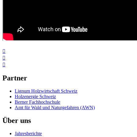



Partner
Lignum Holzwirtschaft Schweiz
Holzenergie Schweiz
Berner Fachhochschule
Amt für Wald und Naturgefahren (AWN)
Über uns
Jahresberichte