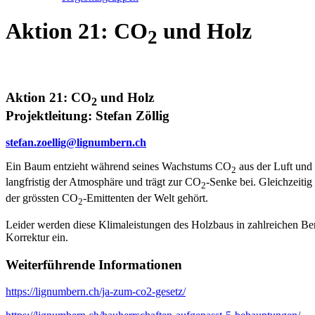
Aktion 21: CO
und Holz
2
Aktion 21: CO
und Holz
2
Projektleitung: Stefan Zöllig
stefan.zoellig@lignumbern.ch
Ein Baum entzieht während seines Wachstums CO
aus der Luft und
2
langfristig der Atmosphäre und trägt zur CO
-Senke bei. Gleichzeiti
2
der grössten CO
-Emittenten der Welt gehört.
2
Leider werden diese Klimaleistungen des Holzbaus in zahlreichen Ber
Korrektur ein.
Weiterführende Informationen
https://lignumbern.ch/ja-zum-co2-gesetz/