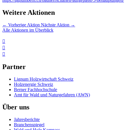
https://lignumbern.ch/bauherrschaften-aufgepasst-5-behauptungen/
Weitere Aktionen
←
Vorherige Aktion
Nächste Aktion
→
Alle Aktionen im Überblick



Partner
Lignum Holzwirtschaft Schweiz
Holzenergie Schweiz
Berner Fachhochschule
Amt für Wald und Naturgefahren (AWN)
Über uns
Jahresberichte
Branchenspiegel
Wald und Holz Kompass